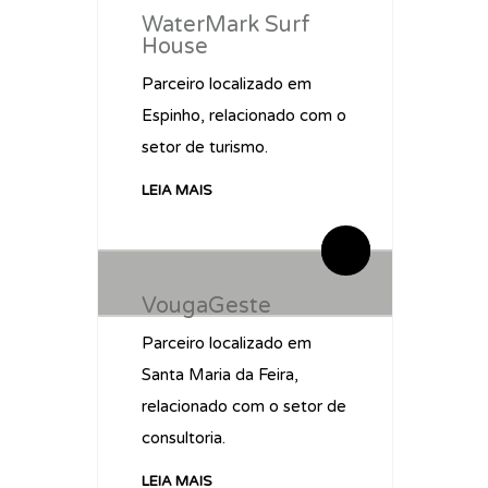
WaterMark Surf
House
Parceiro localizado em
Espinho, relacionado com o
setor de turismo.
LEIA MAIS
By administrador ESPE
By administrador ESPE
0 Comentários
0 Comentários
VougaGeste
Parceiro localizado em
Santa Maria da Feira,
relacionado com o setor de
consultoria.
LEIA MAIS