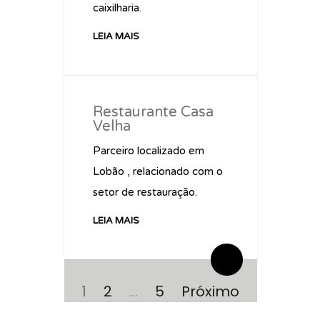
caixilharia.
LEIA MAIS
Restaurante Casa
Velha
Parceiro localizado em
Lobão , relacionado com o
setor de restauração.
LEIA MAIS
By administrador ESPE
0 Comentários
Navegação
de
Página
Página
Página
1
2
…
5
Próximo
artigos