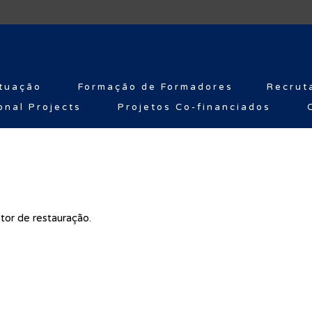
tuação
Formação de Formadores
Recrut
onal Projects
Projetos Co-financiados
tor de restauração.