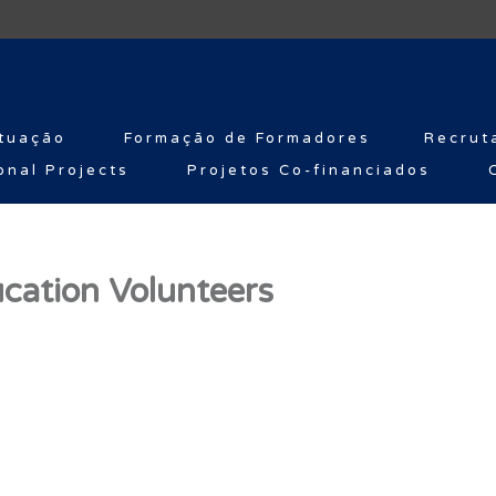
tuação
Formação de Formadores
Recrut
onal Projects
Projetos Co-financiados
ucation Volunteers