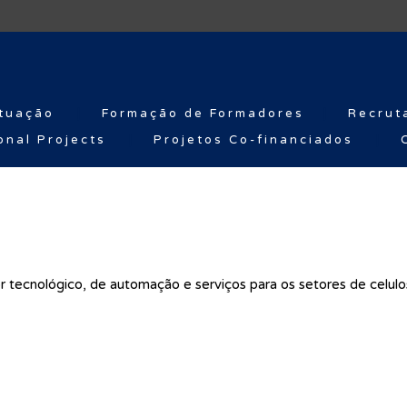
tuação
Formação de Formadores
Recrut
onal Projects
Projetos Co-financiados
r tecnológico, de automação e serviços para os setores de celulos