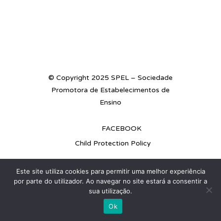
© Copyright 2025 SPEL – Sociedade
Promotora de Estabelecimentos de
Ensino
FACEBOOK
Child Protection Policy
Este site utiliza cookies para permitir uma melhor experiência
por parte do utilizador. Ao navegar no site estará a consentir a
sua utilização.
Ok