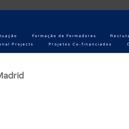
tuação
Formação de Formadores
Recrut
onal Projects
Projetos Co-financiados
Madrid