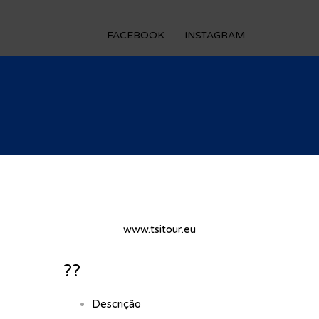
FACEBOOK
INSTAGRAM
www.tsitour.eu
??
Descrição