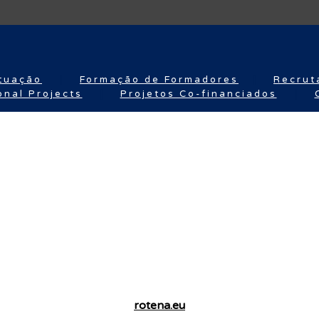
tuação
Formação de Formadores
Recrut
onal Projects
Projetos Co-financiados
rotena.eu