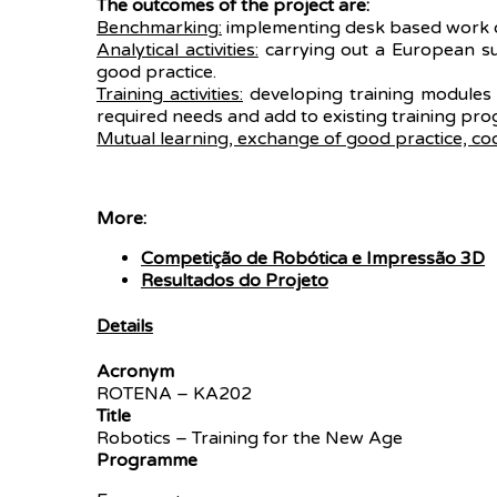
The outcomes of the project are:
Benchmarking:
implementing desk based work on 
Analytical activities:
carrying out a European sur
good practice.
Training activities:
developing training modules t
required needs and add to existing training pr
Mutual learning, exchange of good practice, co
More:
Competição de Robótica e Impressão 3D
Resultados do Projeto
Details
Acronym
ROTENA – KA202
Title
Robotics – Training for the New Age
Programme