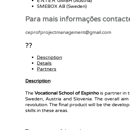
E.N.T.E.R. GMBH (Austria)
SMEBOX AB (Sweden)
Para mais informações contact
ceprofprojectmanagement@gmail.com
??
Description
Details
Partners
Description
The
Vocational School of Espinho
is partner in 
Sweden, Austria and Slovenia. The overall aim
revolution. The final product will be the devel
skills in these areas.