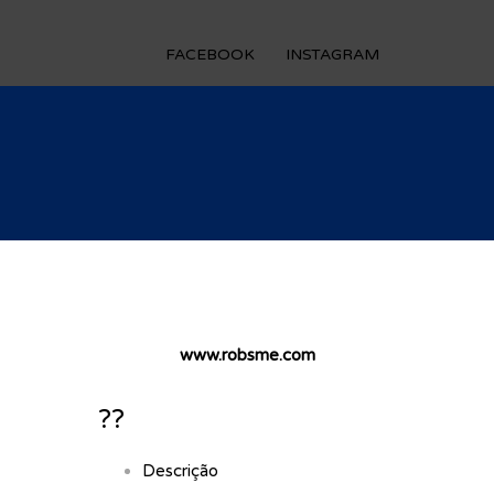
FACEBOOK
INSTAGRAM
www.robsme.com
??
Descrição