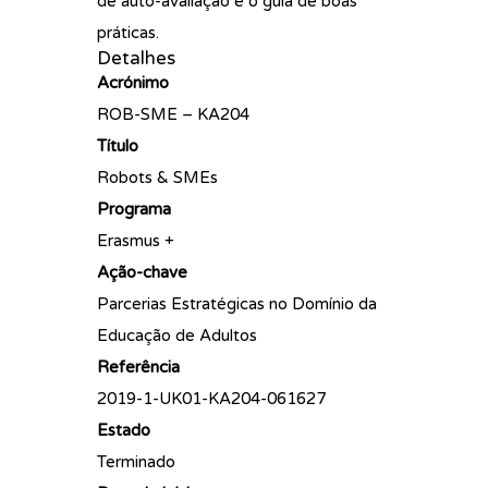
de auto-avaliação e o guia de boas
práticas.
Detalhes
Acrónimo
ROB-SME – KA204
Título
Robots & SMEs
Programa
Erasmus +
Ação-chave
Parcerias Estratégicas no Domínio da
Educação de Adultos
Referência
2019-1-UK01-KA204-061627
Estado
Terminado