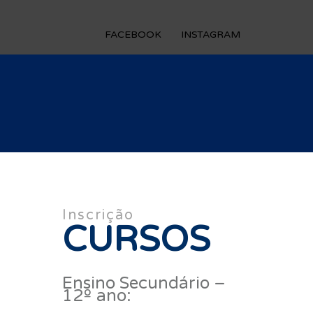
FACEBOOK
INSTAGRAM
Inscrição
CURSOS
Ensino Secundário –
12º ano: