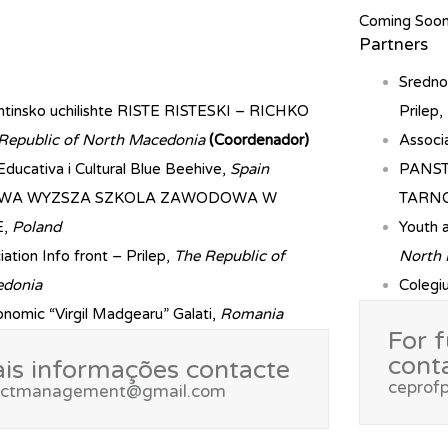
Coming Soo
Partners
Sredno
htinsko uchilishte RISTE RISTESKI – RICHKO
Prilep,
Republic of North Macedonia
(Coordenador)
Associa
Educativa i Cultural Blue Beehive,
Spain
PANS
WA WYZSZA SZKOLA ZAWODOWA W
TARN
E,
Poland
Youth a
ation Info front – Prilep,
The Republic of
North
edonia
Colegiu
onomic “Virgil Madgearu” Galati,
Romania
For f
cont
is informações contacte
ceprof
jectmanagement@gmail.com