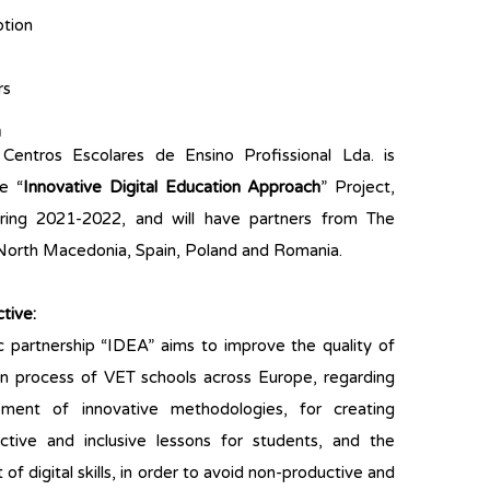
ption
rs
n
ntros Escolares de Ensino Profissional Lda. is
he “
Innovative Digital Education Approach
” Project,
uring 2021-2022, and will have partners from The
North Macedonia, Spain, Poland and Romania.
tive:
c partnership “IDEA” aims to improve the quality of
n process of VET schools across Europe, regarding
ment of innovative methodologies, for creating
ractive and inclusive lessons for students, and the
f digital skills, in order to avoid non-productive and