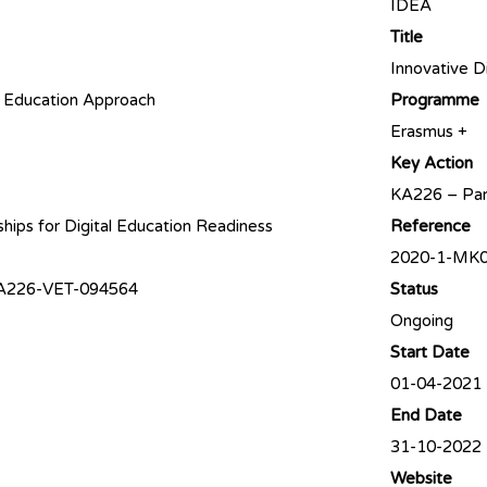
IDEA
Title
Innovative D
al Education Approach
Programme
Erasmus +
Key Action
KA226 – Part
hips for Digital Education Readiness
Reference
2020-1-MK0
A226-VET-094564
Status
Ongoing
Start Date
01-04-2021
End Date
31-10-2022
Website