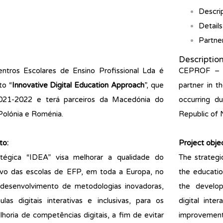
Descri
Details
Partne
Descriptio
ros Escolares de Ensino Profissional Lda é
CEPROF – Ce
to “
Innovative Digital Education Approach
”, que
partner in t
021-2022 e terá parceiros da Macedónia do
occurring d
Polónia e Roménia.
Republic of 
to:
Project objec
atégica “IDEA” visa melhorar a qualidade do
The strategi
ivo das escolas de EFP, em toda a Europa, no
the educatio
 desenvolvimento de metodologias inovadoras,
the develop
las digitais interativas e inclusivas, para os
digital inte
horia de competências digitais, a fim de evitar
improvement o