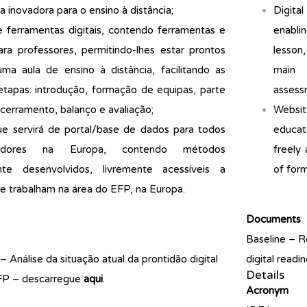
 inovadora para o ensino à distância;
Digital
 ferramentas digitais, contendo ferramentas e
enabli
ra professores, permitindo-lhes estar prontos
lesson,
uma aula de ensino à distância, facilitando as
main 
etapas: introdução, formação de equipas, parte
assess
encerramento, balanço e avaliação;
Websit
ue servirá de portal/base de dados para todos
educat
dores na Europa, contendo métodos
freely
te desenvolvidos, livremente acessíveis a
of form
e trabalham na área do EFP, na Europa.
Documents
Baseline – Re
– Análise da situação atual da prontidão digital
digital read
Details
EFP – descarregue
aqui
.
Acronym