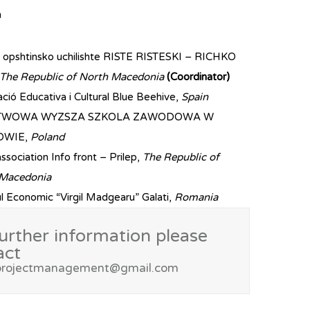
n
 opshtinsko uchilishte RISTE RISTESKI – RICHKO
The Republic of North Macedonia
(Coordinator)
ció Educativa i Cultural Blue Beehive,
Spain
TWOWA WYZSZA SZKOLA ZAWODOWA W
OWIE,
Poland
ssociation Info front – Prilep,
The Republic of
 Macedonia
l Economic “Virgil Madgearu” Galati,
Romania
urther information please
act
projectmanagement@gmail.com