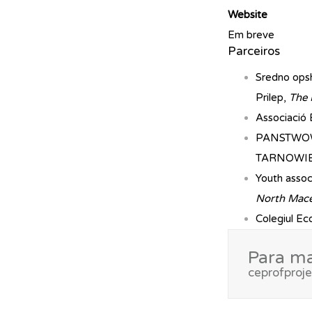
Website
Em breve
Parceiros
Sredno ops
Prilep,
The 
Associació 
PANSTWO
TARNOWI
Youth associ
North Mac
Colegiul Ec
Para ma
ceprofpro