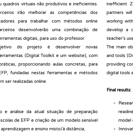
quadros virtuais não produtivos e ineficientes.
inefficient 
rceiros irão melhorar as competências dos
partners wil
cadores para trabalhar com métodos online
working with
parceiros desenvolverão uma combinação de
develop a c
rramentas digitais, para uso do professor.
teacher’s use
bjetivo do projeto é desenvolver novas
The main obj
erramentas (Digital Toolkit e um website), com
and tools (Di
áticas, proporcionando aulas concretas, para
providing co
EFP, fundadas nestas ferramentas e métodos
digital tool
m ser realizadas online.
Final results:
Resear
ão e análise da atual situação de preparação
readine
 escolas de EFP e criação de um modelo sensível
model 
e aprendizagem e ensino misto/à distância;
Innovat