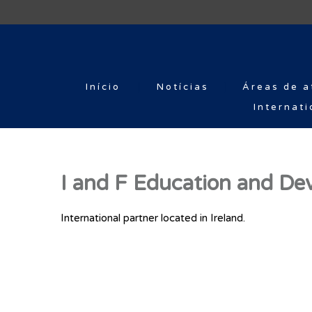
Início
Notícias
Áreas de a
Internati
I and F Education and D
International partner located in Ireland.