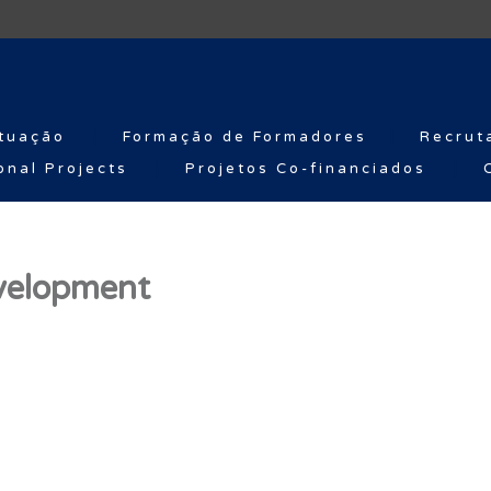
tuação
Formação de Formadores
Recrut
onal Projects
Projetos Co-financiados
evelopment