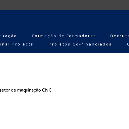
tuação
Formação de Formadores
Recrut
onal Projects
Projetos Co-financiados
o setor de maquinação CNC