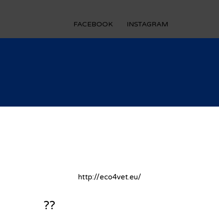
FACEBOOK
INSTAGRAM
http://eco4vet.eu/
??