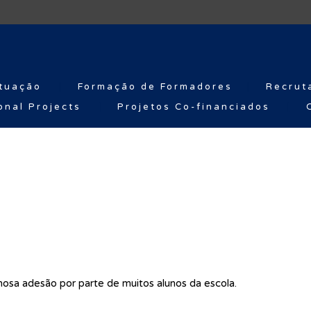
tuação
Formação de Formadores
Recrut
onal Projects
Projetos Co-financiados
osa adesão por parte de muitos alunos da escola.