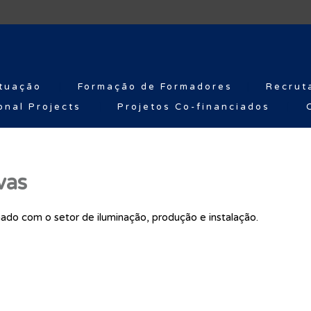
tuação
Formação de Formadores
Recrut
onal Projects
Projetos Co-financiados
vas
nado com o setor de iluminação, produção e instalação.