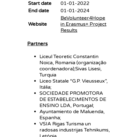
Start date
01-01-2022
End date
01-01-2024
BeVolunteer4Hope
Website
in Erasmus+ Project
Results
Partners
Liceul Teoretic Constantin
Noica, Romania (organização
coordenadora);Sivas Lisesi,
Turquia
Liceo Statale “G.P. Vieusseux”,
Itália;
SOCIEDADE PROMOTORA
DE ESTABELECIMENTOS DE
ENSINO LDA, Portugal;
Ayuntamiento de Maluenda,
Espanha;
VSIA Rigas Turisma un
radosas industrijas Tehnikums,
Letónia