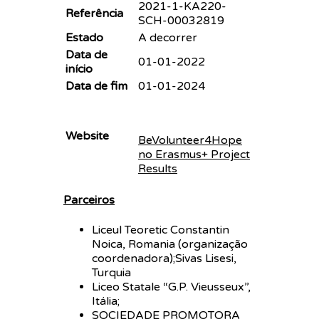
2021-1-KA220-
Referência
SCH-00032819
Estado
A decorrer
Data de
01-01-2022
início
Data de fim
01-01-2024
Website
BeVolunteer4Hope
no Erasmus+ Project
Results
Parceiros
Liceul Teoretic Constantin
Noica, Romania (organização
coordenadora);Sivas Lisesi,
Turquia
Liceo Statale “G.P. Vieusseux”,
Itália;
SOCIEDADE PROMOTORA