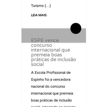
Turismo […]
LEIA MAIS
By geralparagrafo
By geralparagrafo
0 Comentários
0 Comentários
ESPE vence
concurso
internacional que
premeia boas
práticas de inclusão
social
A Escola Profissional de
Espinho foi a vencedora
nacional do concurso
internacional que premeia
boas práticas de inclusão