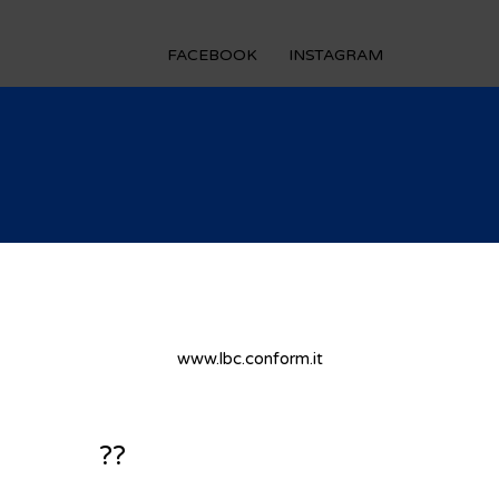
FACEBOOK
INSTAGRAM
www.
lbc.conform.it
??