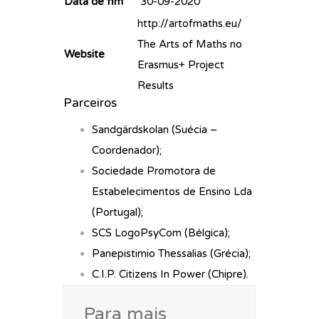
Data de fim
30-09-2020
http://artofmaths.eu/
The Arts of Maths no
Website
Erasmus+ Project
Results
Parceiros
Sandgärdskolan (Suécia –
Coordenador);
Sociedade Promotora de
Estabelecimentos de Ensino Lda
(Portugal);
SCS LogoPsyCom (Bélgica);
Panepistimio Thessalias (Grécia);
C.I.P. Citizens In Power (Chipre).
Para mais